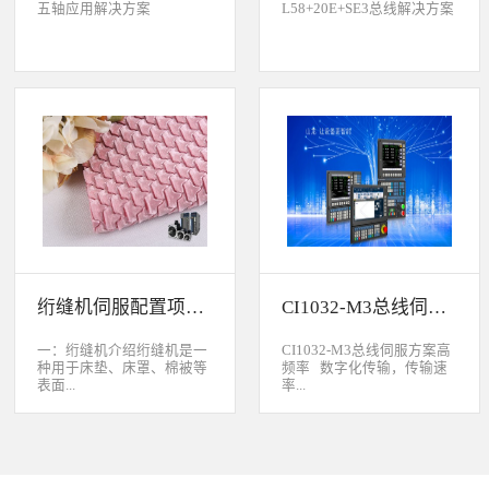
五轴应用解决方案
L58+20E+SE3总线解决方案
绗缝机伺服配置项目介绍
CI1032-M3总线伺服方案
一：绗缝机介绍绗缝机是一
CI1032-M3总线伺服方案高
种用于床垫、床罩、棉被等
频率 数字化传输，传输速
表面...
率...
缝制线形图案的纺织机械。
大于脉冲传输的500KHz，
用于被子缝制成型的绗缝机
避免出现超频而丢脉冲的引
按照针数和缝制图形的多好
起的走位。绝对值 标配绝