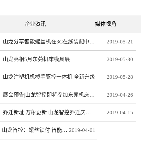
可分为直绗机和电脑绗缝机
对值功能，自动读取电机位
两类。直绗机通常是7针、9
置，无需原点开关，断电前
针、11针三种，这种缝被机
后加工零误差，无轨迹接
只能缝制直线；电脑绗缝机
痕，通 讯编码器更适
为单针设计，采用电脑可视
合远距离的电机控制。网线
企业资讯
媒体视角
化界面控制机器移动实现花
式接线 减少前期接线、制
型的缝制。我们主要介绍电
线时间，节约安装时间；总
脑绗缝机。二：绗缝机原理
线使电控柜布线更简洁、美
绗缝机是以XY—Z型运动的
观。分期保护 可以实现系
山龙分享智能螺丝机在3C在线装配中的应用
2019
-
05
-
21
系统。XY轴控制机头的运
统+伺服同时锁机，独有防
动，Z轴控制机头的绗缝。
拆卸功能，有效杜绝拖款。
（1）Z轴方向运动——绗缝
调试简单 系统上在线读取
山龙亮相5月东莞机床模具展
2019
-
05
-
30
针上下的运动。（两个伺
伺服参数，一键设置下发，
服）（2）X轴方向运动——
无需对伺服逐一调试。高响
绗缝机的机头左右运动。
应 总线的传输理论值为脉
（一个伺服）（3）Y轴方向
冲100倍，多个轴联动加工
山龙注塑机机械手驱控一体机 全新升级
2019
-
05
-
28
运动——绗缝机的机头前后
时，能有效避免因响应速率
运动。（一个伺服）其中Z
问题而导致的加 工不
轴是要两个伺服来配合完
协调、整体效果变形等。快
展会预告|山龙智控即将参加东莞机床模具展
2019
-
04
-
26
成，伺服Z1：控制绗缝针上
速 MECHATROLINK III总
下运动。伺服Z2：控制梭，
线最高波特率100Mbps，传
实时跟随针。此伺服完全自
送周期31μs, 1.8KHz的速度
动跟随不用电脑系统控制。
响应频率，位 置速度指
乔迁新址 万象更新 山龙智控乔迁庆典隆重举行
2019
-
04
-
15
所以电脑是三轴系统，但却
令整定时间可达2ms以下。
控制着4个伺服。Z轴主要工
精准 23位绝对值编码器，
艺是：在500-2800针/分的
分辨率达23Bit。
山龙智控：螺丝锁付 智能升级
2019
-
04
-
01
速度下，保证针始终能插入
梭孔里三：Z轴的工艺介绍