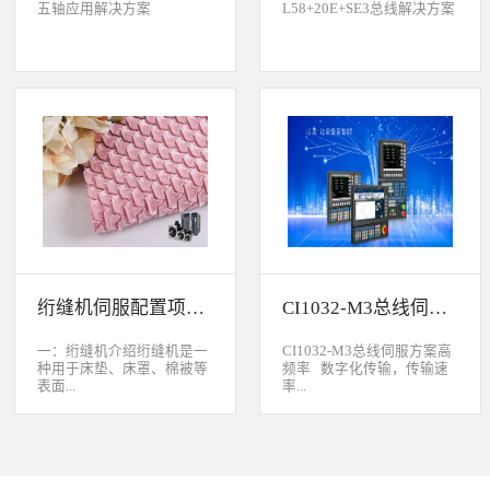
五轴应用解决方案
L58+20E+SE3总线解决方案
绗缝机伺服配置项目介绍
CI1032-M3总线伺服方案
一：绗缝机介绍绗缝机是一
CI1032-M3总线伺服方案高
种用于床垫、床罩、棉被等
频率 数字化传输，传输速
表面...
率...
缝制线形图案的纺织机械。
大于脉冲传输的500KHz，
用于被子缝制成型的绗缝机
避免出现超频而丢脉冲的引
按照针数和缝制图形的多好
起的走位。绝对值 标配绝