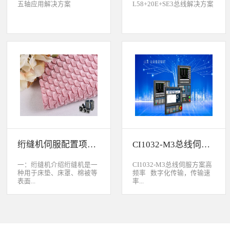
五轴应用解决方案
L58+20E+SE3总线解决方案
绗缝机伺服配置项目介绍
CI1032-M3总线伺服方案
一：绗缝机介绍绗缝机是一
CI1032-M3总线伺服方案高
种用于床垫、床罩、棉被等
频率 数字化传输，传输速
表面...
率...
缝制线形图案的纺织机械。
大于脉冲传输的500KHz，
用于被子缝制成型的绗缝机
避免出现超频而丢脉冲的引
按照针数和缝制图形的多好
起的走位。绝对值 标配绝