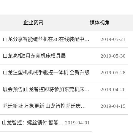
可分为直绗机和电脑绗缝机
对值功能，自动读取电机位
两类。直绗机通常是7针、9
置，无需原点开关，断电前
针、11针三种，这种缝被机
后加工零误差，无轨迹接
只能缝制直线；电脑绗缝机
痕，通 讯编码器更适
为单针设计，采用电脑可视
合远距离的电机控制。网线
企业资讯
媒体视角
化界面控制机器移动实现花
式接线 减少前期接线、制
型的缝制。我们主要介绍电
线时间，节约安装时间；总
脑绗缝机。二：绗缝机原理
线使电控柜布线更简洁、美
绗缝机是以XY—Z型运动的
观。分期保护 可以实现系
山龙分享智能螺丝机在3C在线装配中的应用
2019
-
05
-
21
系统。XY轴控制机头的运
统+伺服同时锁机，独有防
动，Z轴控制机头的绗缝。
拆卸功能，有效杜绝拖款。
（1）Z轴方向运动——绗缝
调试简单 系统上在线读取
山龙亮相5月东莞机床模具展
2019
-
05
-
30
针上下的运动。（两个伺
伺服参数，一键设置下发，
服）（2）X轴方向运动——
无需对伺服逐一调试。高响
绗缝机的机头左右运动。
应 总线的传输理论值为脉
（一个伺服）（3）Y轴方向
冲100倍，多个轴联动加工
山龙注塑机机械手驱控一体机 全新升级
2019
-
05
-
28
运动——绗缝机的机头前后
时，能有效避免因响应速率
运动。（一个伺服）其中Z
问题而导致的加 工不
轴是要两个伺服来配合完
协调、整体效果变形等。快
展会预告|山龙智控即将参加东莞机床模具展
2019
-
04
-
26
成，伺服Z1：控制绗缝针上
速 MECHATROLINK III总
下运动。伺服Z2：控制梭，
线最高波特率100Mbps，传
实时跟随针。此伺服完全自
送周期31μs, 1.8KHz的速度
动跟随不用电脑系统控制。
响应频率，位 置速度指
乔迁新址 万象更新 山龙智控乔迁庆典隆重举行
2019
-
04
-
15
所以电脑是三轴系统，但却
令整定时间可达2ms以下。
控制着4个伺服。Z轴主要工
精准 23位绝对值编码器，
艺是：在500-2800针/分的
分辨率达23Bit。
山龙智控：螺丝锁付 智能升级
2019
-
04
-
01
速度下，保证针始终能插入
梭孔里三：Z轴的工艺介绍