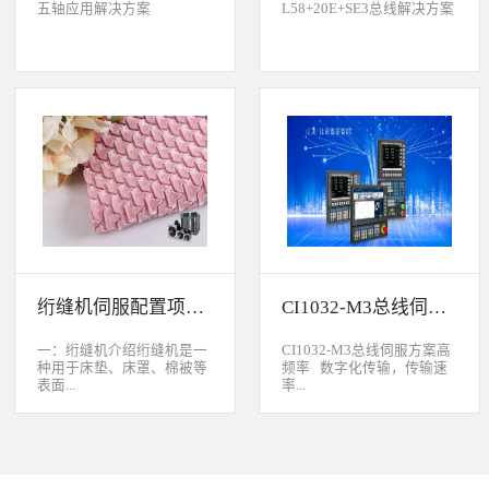
五轴应用解决方案
L58+20E+SE3总线解决方案
绗缝机伺服配置项目介绍
CI1032-M3总线伺服方案
一：绗缝机介绍绗缝机是一
CI1032-M3总线伺服方案高
种用于床垫、床罩、棉被等
频率 数字化传输，传输速
表面...
率...
缝制线形图案的纺织机械。
大于脉冲传输的500KHz，
用于被子缝制成型的绗缝机
避免出现超频而丢脉冲的引
按照针数和缝制图形的多好
起的走位。绝对值 标配绝