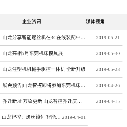
可分为直绗机和电脑绗缝机
对值功能，自动读取电机位
两类。直绗机通常是7针、9
置，无需原点开关，断电前
针、11针三种，这种缝被机
后加工零误差，无轨迹接
只能缝制直线；电脑绗缝机
痕，通 讯编码器更适
为单针设计，采用电脑可视
合远距离的电机控制。网线
企业资讯
媒体视角
化界面控制机器移动实现花
式接线 减少前期接线、制
型的缝制。我们主要介绍电
线时间，节约安装时间；总
脑绗缝机。二：绗缝机原理
线使电控柜布线更简洁、美
绗缝机是以XY—Z型运动的
观。分期保护 可以实现系
山龙分享智能螺丝机在3C在线装配中的应用
2019
-
05
-
21
系统。XY轴控制机头的运
统+伺服同时锁机，独有防
动，Z轴控制机头的绗缝。
拆卸功能，有效杜绝拖款。
（1）Z轴方向运动——绗缝
调试简单 系统上在线读取
山龙亮相5月东莞机床模具展
2019
-
05
-
30
针上下的运动。（两个伺
伺服参数，一键设置下发，
服）（2）X轴方向运动——
无需对伺服逐一调试。高响
绗缝机的机头左右运动。
应 总线的传输理论值为脉
（一个伺服）（3）Y轴方向
冲100倍，多个轴联动加工
山龙注塑机机械手驱控一体机 全新升级
2019
-
05
-
28
运动——绗缝机的机头前后
时，能有效避免因响应速率
运动。（一个伺服）其中Z
问题而导致的加 工不
轴是要两个伺服来配合完
协调、整体效果变形等。快
展会预告|山龙智控即将参加东莞机床模具展
2019
-
04
-
26
成，伺服Z1：控制绗缝针上
速 MECHATROLINK III总
下运动。伺服Z2：控制梭，
线最高波特率100Mbps，传
实时跟随针。此伺服完全自
送周期31μs, 1.8KHz的速度
动跟随不用电脑系统控制。
响应频率，位 置速度指
乔迁新址 万象更新 山龙智控乔迁庆典隆重举行
2019
-
04
-
15
所以电脑是三轴系统，但却
令整定时间可达2ms以下。
控制着4个伺服。Z轴主要工
精准 23位绝对值编码器，
艺是：在500-2800针/分的
分辨率达23Bit。
山龙智控：螺丝锁付 智能升级
2019
-
04
-
01
速度下，保证针始终能插入
梭孔里三：Z轴的工艺介绍