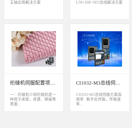
五轴应用解决方案
L58+20E+SE3总线解决方案
绗缝机伺服配置项目介绍
CI1032-M3总线伺服方案
一：绗缝机介绍绗缝机是一
CI1032-M3总线伺服方案高
种用于床垫、床罩、棉被等
频率 数字化传输，传输速
表面...
率...
缝制线形图案的纺织机械。
大于脉冲传输的500KHz，
用于被子缝制成型的绗缝机
避免出现超频而丢脉冲的引
按照针数和缝制图形的多好
起的走位。绝对值 标配绝