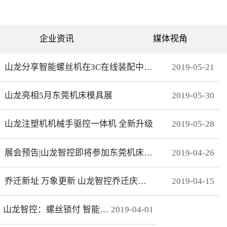
可分为直绗机和电脑绗缝机
对值功能，自动读取电机位
两类。直绗机通常是7针、9
置，无需原点开关，断电前
针、11针三种，这种缝被机
后加工零误差，无轨迹接
只能缝制直线；电脑绗缝机
痕，通 讯编码器更适
为单针设计，采用电脑可视
合远距离的电机控制。网线
企业资讯
媒体视角
化界面控制机器移动实现花
式接线 减少前期接线、制
型的缝制。我们主要介绍电
线时间，节约安装时间；总
脑绗缝机。二：绗缝机原理
线使电控柜布线更简洁、美
绗缝机是以XY—Z型运动的
观。分期保护 可以实现系
山龙分享智能螺丝机在3C在线装配中的应用
2019
-
05
-
21
系统。XY轴控制机头的运
统+伺服同时锁机，独有防
动，Z轴控制机头的绗缝。
拆卸功能，有效杜绝拖款。
（1）Z轴方向运动——绗缝
调试简单 系统上在线读取
山龙亮相5月东莞机床模具展
2019
-
05
-
30
针上下的运动。（两个伺
伺服参数，一键设置下发，
服）（2）X轴方向运动——
无需对伺服逐一调试。高响
绗缝机的机头左右运动。
应 总线的传输理论值为脉
（一个伺服）（3）Y轴方向
冲100倍，多个轴联动加工
山龙注塑机机械手驱控一体机 全新升级
2019
-
05
-
28
运动——绗缝机的机头前后
时，能有效避免因响应速率
运动。（一个伺服）其中Z
问题而导致的加 工不
轴是要两个伺服来配合完
协调、整体效果变形等。快
展会预告|山龙智控即将参加东莞机床模具展
2019
-
04
-
26
成，伺服Z1：控制绗缝针上
速 MECHATROLINK III总
下运动。伺服Z2：控制梭，
线最高波特率100Mbps，传
实时跟随针。此伺服完全自
送周期31μs, 1.8KHz的速度
动跟随不用电脑系统控制。
响应频率，位 置速度指
乔迁新址 万象更新 山龙智控乔迁庆典隆重举行
2019
-
04
-
15
所以电脑是三轴系统，但却
令整定时间可达2ms以下。
控制着4个伺服。Z轴主要工
精准 23位绝对值编码器，
艺是：在500-2800针/分的
分辨率达23Bit。
山龙智控：螺丝锁付 智能升级
2019
-
04
-
01
速度下，保证针始终能插入
梭孔里三：Z轴的工艺介绍