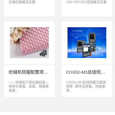
五轴应用解决方案
L58+20E+SE3总线解决方案
绗缝机伺服配置项目介绍
CI1032-M3总线伺服方案
一：绗缝机介绍绗缝机是一
CI1032-M3总线伺服方案高
种用于床垫、床罩、棉被等
频率 数字化传输，传输速
表面...
率...
缝制线形图案的纺织机械。
大于脉冲传输的500KHz，
用于被子缝制成型的绗缝机
避免出现超频而丢脉冲的引
按照针数和缝制图形的多好
起的走位。绝对值 标配绝