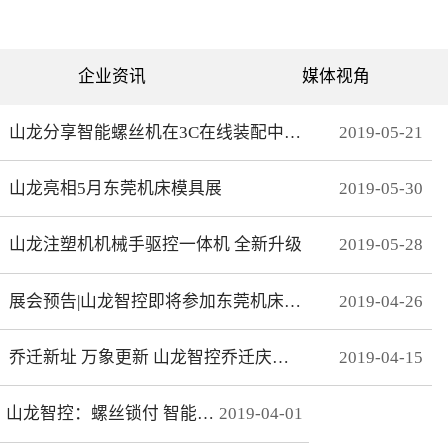
可分为直绗机和电脑绗缝机
对值功能，自动读取电机位
两类。直绗机通常是7针、9
置，无需原点开关，断电前
针、11针三种，这种缝被机
后加工零误差，无轨迹接
只能缝制直线；电脑绗缝机
痕，通 讯编码器更适
为单针设计，采用电脑可视
合远距离的电机控制。网线
企业资讯
媒体视角
化界面控制机器移动实现花
式接线 减少前期接线、制
型的缝制。我们主要介绍电
线时间，节约安装时间；总
脑绗缝机。二：绗缝机原理
线使电控柜布线更简洁、美
绗缝机是以XY—Z型运动的
观。分期保护 可以实现系
山龙分享智能螺丝机在3C在线装配中的应用
2019
-
05
-
21
系统。XY轴控制机头的运
统+伺服同时锁机，独有防
动，Z轴控制机头的绗缝。
拆卸功能，有效杜绝拖款。
（1）Z轴方向运动——绗缝
调试简单 系统上在线读取
山龙亮相5月东莞机床模具展
2019
-
05
-
30
针上下的运动。（两个伺
伺服参数，一键设置下发，
服）（2）X轴方向运动——
无需对伺服逐一调试。高响
绗缝机的机头左右运动。
应 总线的传输理论值为脉
（一个伺服）（3）Y轴方向
冲100倍，多个轴联动加工
山龙注塑机机械手驱控一体机 全新升级
2019
-
05
-
28
运动——绗缝机的机头前后
时，能有效避免因响应速率
运动。（一个伺服）其中Z
问题而导致的加 工不
轴是要两个伺服来配合完
协调、整体效果变形等。快
展会预告|山龙智控即将参加东莞机床模具展
2019
-
04
-
26
成，伺服Z1：控制绗缝针上
速 MECHATROLINK III总
下运动。伺服Z2：控制梭，
线最高波特率100Mbps，传
实时跟随针。此伺服完全自
送周期31μs, 1.8KHz的速度
动跟随不用电脑系统控制。
响应频率，位 置速度指
乔迁新址 万象更新 山龙智控乔迁庆典隆重举行
2019
-
04
-
15
所以电脑是三轴系统，但却
令整定时间可达2ms以下。
控制着4个伺服。Z轴主要工
精准 23位绝对值编码器，
艺是：在500-2800针/分的
分辨率达23Bit。
山龙智控：螺丝锁付 智能升级
2019
-
04
-
01
速度下，保证针始终能插入
梭孔里三：Z轴的工艺介绍