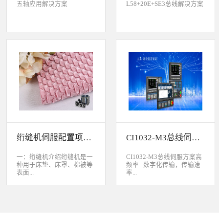
五轴应用解决方案
L58+20E+SE3总线解决方案
绗缝机伺服配置项目介绍
CI1032-M3总线伺服方案
一：绗缝机介绍绗缝机是一
CI1032-M3总线伺服方案高
种用于床垫、床罩、棉被等
频率 数字化传输，传输速
表面...
率...
缝制线形图案的纺织机械。
大于脉冲传输的500KHz，
用于被子缝制成型的绗缝机
避免出现超频而丢脉冲的引
按照针数和缝制图形的多好
起的走位。绝对值 标配绝