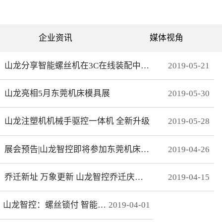
可分为直绗机和电脑绗缝机
对值功能，自动读取电机位
两类。直绗机通常是7针、9
置，无需原点开关，断电前
针、11针三种，这种缝被机
后加工零误差，无轨迹接
只能缝制直线；电脑绗缝机
痕，通 讯编码器更适
为单针设计，采用电脑可视
合远距离的电机控制。网线
企业资讯
媒体视角
化界面控制机器移动实现花
式接线 减少前期接线、制
型的缝制。我们主要介绍电
线时间，节约安装时间；总
脑绗缝机。二：绗缝机原理
线使电控柜布线更简洁、美
绗缝机是以XY—Z型运动的
观。分期保护 可以实现系
山龙分享智能螺丝机在3C在线装配中的应用
2019
-
05
-
21
系统。XY轴控制机头的运
统+伺服同时锁机，独有防
动，Z轴控制机头的绗缝。
拆卸功能，有效杜绝拖款。
（1）Z轴方向运动——绗缝
调试简单 系统上在线读取
山龙亮相5月东莞机床模具展
2019
-
05
-
30
针上下的运动。（两个伺
伺服参数，一键设置下发，
服）（2）X轴方向运动——
无需对伺服逐一调试。高响
绗缝机的机头左右运动。
应 总线的传输理论值为脉
（一个伺服）（3）Y轴方向
冲100倍，多个轴联动加工
山龙注塑机机械手驱控一体机 全新升级
2019
-
05
-
28
运动——绗缝机的机头前后
时，能有效避免因响应速率
运动。（一个伺服）其中Z
问题而导致的加 工不
轴是要两个伺服来配合完
协调、整体效果变形等。快
展会预告|山龙智控即将参加东莞机床模具展
2019
-
04
-
26
成，伺服Z1：控制绗缝针上
速 MECHATROLINK III总
下运动。伺服Z2：控制梭，
线最高波特率100Mbps，传
实时跟随针。此伺服完全自
送周期31μs, 1.8KHz的速度
动跟随不用电脑系统控制。
响应频率，位 置速度指
乔迁新址 万象更新 山龙智控乔迁庆典隆重举行
2019
-
04
-
15
所以电脑是三轴系统，但却
令整定时间可达2ms以下。
控制着4个伺服。Z轴主要工
精准 23位绝对值编码器，
艺是：在500-2800针/分的
分辨率达23Bit。
山龙智控：螺丝锁付 智能升级
2019
-
04
-
01
速度下，保证针始终能插入
梭孔里三：Z轴的工艺介绍