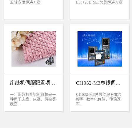
五轴应用解决方案
L58+20E+SE3总线解决方案
绗缝机伺服配置项目介绍
CI1032-M3总线伺服方案
一：绗缝机介绍绗缝机是一
CI1032-M3总线伺服方案高
种用于床垫、床罩、棉被等
频率 数字化传输，传输速
表面...
率...
缝制线形图案的纺织机械。
大于脉冲传输的500KHz，
用于被子缝制成型的绗缝机
避免出现超频而丢脉冲的引
按照针数和缝制图形的多好
起的走位。绝对值 标配绝