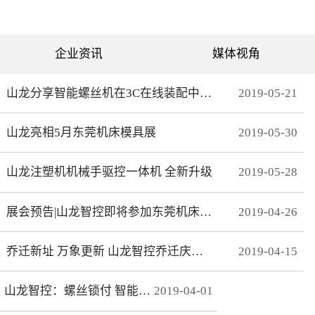
可分为直绗机和电脑绗缝机
对值功能，自动读取电机位
两类。直绗机通常是7针、9
置，无需原点开关，断电前
针、11针三种，这种缝被机
后加工零误差，无轨迹接
只能缝制直线；电脑绗缝机
痕，通 讯编码器更适
为单针设计，采用电脑可视
合远距离的电机控制。网线
企业资讯
媒体视角
化界面控制机器移动实现花
式接线 减少前期接线、制
型的缝制。我们主要介绍电
线时间，节约安装时间；总
脑绗缝机。二：绗缝机原理
线使电控柜布线更简洁、美
绗缝机是以XY—Z型运动的
观。分期保护 可以实现系
山龙分享智能螺丝机在3C在线装配中的应用
2019
-
05
-
21
系统。XY轴控制机头的运
统+伺服同时锁机，独有防
动，Z轴控制机头的绗缝。
拆卸功能，有效杜绝拖款。
（1）Z轴方向运动——绗缝
调试简单 系统上在线读取
山龙亮相5月东莞机床模具展
2019
-
05
-
30
针上下的运动。（两个伺
伺服参数，一键设置下发，
服）（2）X轴方向运动——
无需对伺服逐一调试。高响
绗缝机的机头左右运动。
应 总线的传输理论值为脉
（一个伺服）（3）Y轴方向
冲100倍，多个轴联动加工
山龙注塑机机械手驱控一体机 全新升级
2019
-
05
-
28
运动——绗缝机的机头前后
时，能有效避免因响应速率
运动。（一个伺服）其中Z
问题而导致的加 工不
轴是要两个伺服来配合完
协调、整体效果变形等。快
展会预告|山龙智控即将参加东莞机床模具展
2019
-
04
-
26
成，伺服Z1：控制绗缝针上
速 MECHATROLINK III总
下运动。伺服Z2：控制梭，
线最高波特率100Mbps，传
实时跟随针。此伺服完全自
送周期31μs, 1.8KHz的速度
动跟随不用电脑系统控制。
响应频率，位 置速度指
乔迁新址 万象更新 山龙智控乔迁庆典隆重举行
2019
-
04
-
15
所以电脑是三轴系统，但却
令整定时间可达2ms以下。
控制着4个伺服。Z轴主要工
精准 23位绝对值编码器，
艺是：在500-2800针/分的
分辨率达23Bit。
山龙智控：螺丝锁付 智能升级
2019
-
04
-
01
速度下，保证针始终能插入
梭孔里三：Z轴的工艺介绍