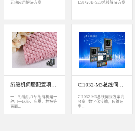
五轴应用解决方案
L58+20E+SE3总线解决方案
绗缝机伺服配置项目介绍
CI1032-M3总线伺服方案
一：绗缝机介绍绗缝机是一
CI1032-M3总线伺服方案高
种用于床垫、床罩、棉被等
频率 数字化传输，传输速
表面...
率...
缝制线形图案的纺织机械。
大于脉冲传输的500KHz，
用于被子缝制成型的绗缝机
避免出现超频而丢脉冲的引
按照针数和缝制图形的多好
起的走位。绝对值 标配绝