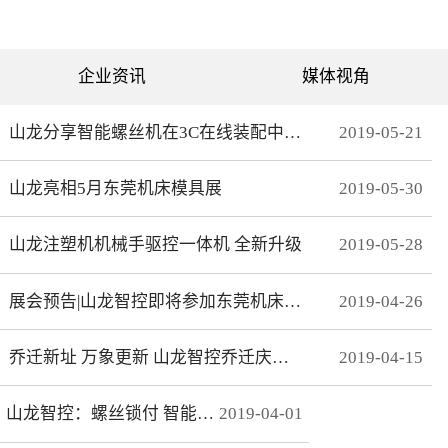
可分为直绗机和电脑绗缝机
对值功能，自动读取电机位
两类。直绗机通常是7针、9
置，无需原点开关，断电前
针、11针三种，这种缝被机
后加工零误差，无轨迹接
只能缝制直线；电脑绗缝机
痕，通 讯编码器更适
为单针设计，采用电脑可视
合远距离的电机控制。网线
企业资讯
媒体视角
化界面控制机器移动实现花
式接线 减少前期接线、制
型的缝制。我们主要介绍电
线时间，节约安装时间；总
脑绗缝机。二：绗缝机原理
线使电控柜布线更简洁、美
绗缝机是以XY—Z型运动的
观。分期保护 可以实现系
山龙分享智能螺丝机在3C在线装配中的应用
2019
-
05
-
21
系统。XY轴控制机头的运
统+伺服同时锁机，独有防
动，Z轴控制机头的绗缝。
拆卸功能，有效杜绝拖款。
（1）Z轴方向运动——绗缝
调试简单 系统上在线读取
山龙亮相5月东莞机床模具展
2019
-
05
-
30
针上下的运动。（两个伺
伺服参数，一键设置下发，
服）（2）X轴方向运动——
无需对伺服逐一调试。高响
绗缝机的机头左右运动。
应 总线的传输理论值为脉
（一个伺服）（3）Y轴方向
冲100倍，多个轴联动加工
山龙注塑机机械手驱控一体机 全新升级
2019
-
05
-
28
运动——绗缝机的机头前后
时，能有效避免因响应速率
运动。（一个伺服）其中Z
问题而导致的加 工不
轴是要两个伺服来配合完
协调、整体效果变形等。快
展会预告|山龙智控即将参加东莞机床模具展
2019
-
04
-
26
成，伺服Z1：控制绗缝针上
速 MECHATROLINK III总
下运动。伺服Z2：控制梭，
线最高波特率100Mbps，传
实时跟随针。此伺服完全自
送周期31μs, 1.8KHz的速度
动跟随不用电脑系统控制。
响应频率，位 置速度指
乔迁新址 万象更新 山龙智控乔迁庆典隆重举行
2019
-
04
-
15
所以电脑是三轴系统，但却
令整定时间可达2ms以下。
控制着4个伺服。Z轴主要工
精准 23位绝对值编码器，
艺是：在500-2800针/分的
分辨率达23Bit。
山龙智控：螺丝锁付 智能升级
2019
-
04
-
01
速度下，保证针始终能插入
梭孔里三：Z轴的工艺介绍