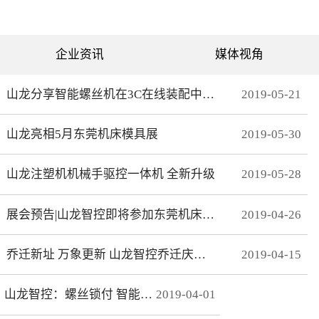
可分为直绗机和电脑绗缝机
对值功能，自动读取电机位
两类。直绗机通常是7针、9
置，无需原点开关，断电前
针、11针三种，这种缝被机
后加工零误差，无轨迹接
只能缝制直线；电脑绗缝机
痕，通 讯编码器更适
为单针设计，采用电脑可视
合远距离的电机控制。网线
企业资讯
媒体视角
化界面控制机器移动实现花
式接线 减少前期接线、制
型的缝制。我们主要介绍电
线时间，节约安装时间；总
脑绗缝机。二：绗缝机原理
线使电控柜布线更简洁、美
绗缝机是以XY—Z型运动的
观。分期保护 可以实现系
山龙分享智能螺丝机在3C在线装配中的应用
2019
-
05
-
21
系统。XY轴控制机头的运
统+伺服同时锁机，独有防
动，Z轴控制机头的绗缝。
拆卸功能，有效杜绝拖款。
（1）Z轴方向运动——绗缝
调试简单 系统上在线读取
山龙亮相5月东莞机床模具展
2019
-
05
-
30
针上下的运动。（两个伺
伺服参数，一键设置下发，
服）（2）X轴方向运动——
无需对伺服逐一调试。高响
绗缝机的机头左右运动。
应 总线的传输理论值为脉
（一个伺服）（3）Y轴方向
冲100倍，多个轴联动加工
山龙注塑机机械手驱控一体机 全新升级
2019
-
05
-
28
运动——绗缝机的机头前后
时，能有效避免因响应速率
运动。（一个伺服）其中Z
问题而导致的加 工不
轴是要两个伺服来配合完
协调、整体效果变形等。快
展会预告|山龙智控即将参加东莞机床模具展
2019
-
04
-
26
成，伺服Z1：控制绗缝针上
速 MECHATROLINK III总
下运动。伺服Z2：控制梭，
线最高波特率100Mbps，传
实时跟随针。此伺服完全自
送周期31μs, 1.8KHz的速度
动跟随不用电脑系统控制。
响应频率，位 置速度指
乔迁新址 万象更新 山龙智控乔迁庆典隆重举行
2019
-
04
-
15
所以电脑是三轴系统，但却
令整定时间可达2ms以下。
控制着4个伺服。Z轴主要工
精准 23位绝对值编码器，
艺是：在500-2800针/分的
分辨率达23Bit。
山龙智控：螺丝锁付 智能升级
2019
-
04
-
01
速度下，保证针始终能插入
梭孔里三：Z轴的工艺介绍