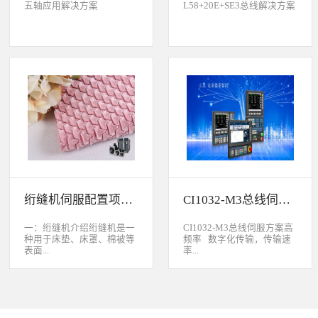
五轴应用解决方案
L58+20E+SE3总线解决方案
绗缝机伺服配置项目介绍
CI1032-M3总线伺服方案
一：绗缝机介绍绗缝机是一
CI1032-M3总线伺服方案高
种用于床垫、床罩、棉被等
频率 数字化传输，传输速
表面...
率...
缝制线形图案的纺织机械。
大于脉冲传输的500KHz，
用于被子缝制成型的绗缝机
避免出现超频而丢脉冲的引
按照针数和缝制图形的多好
起的走位。绝对值 标配绝