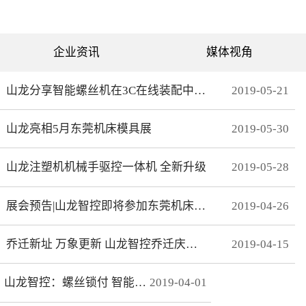
可分为直绗机和电脑绗缝机
对值功能，自动读取电机位
两类。直绗机通常是7针、9
置，无需原点开关，断电前
针、11针三种，这种缝被机
后加工零误差，无轨迹接
只能缝制直线；电脑绗缝机
痕，通 讯编码器更适
为单针设计，采用电脑可视
合远距离的电机控制。网线
企业资讯
媒体视角
化界面控制机器移动实现花
式接线 减少前期接线、制
型的缝制。我们主要介绍电
线时间，节约安装时间；总
脑绗缝机。二：绗缝机原理
线使电控柜布线更简洁、美
绗缝机是以XY—Z型运动的
观。分期保护 可以实现系
山龙分享智能螺丝机在3C在线装配中的应用
2019
-
05
-
21
系统。XY轴控制机头的运
统+伺服同时锁机，独有防
动，Z轴控制机头的绗缝。
拆卸功能，有效杜绝拖款。
（1）Z轴方向运动——绗缝
调试简单 系统上在线读取
山龙亮相5月东莞机床模具展
2019
-
05
-
30
针上下的运动。（两个伺
伺服参数，一键设置下发，
服）（2）X轴方向运动——
无需对伺服逐一调试。高响
绗缝机的机头左右运动。
应 总线的传输理论值为脉
（一个伺服）（3）Y轴方向
冲100倍，多个轴联动加工
山龙注塑机机械手驱控一体机 全新升级
2019
-
05
-
28
运动——绗缝机的机头前后
时，能有效避免因响应速率
运动。（一个伺服）其中Z
问题而导致的加 工不
轴是要两个伺服来配合完
协调、整体效果变形等。快
展会预告|山龙智控即将参加东莞机床模具展
2019
-
04
-
26
成，伺服Z1：控制绗缝针上
速 MECHATROLINK III总
下运动。伺服Z2：控制梭，
线最高波特率100Mbps，传
实时跟随针。此伺服完全自
送周期31μs, 1.8KHz的速度
动跟随不用电脑系统控制。
响应频率，位 置速度指
乔迁新址 万象更新 山龙智控乔迁庆典隆重举行
2019
-
04
-
15
所以电脑是三轴系统，但却
令整定时间可达2ms以下。
控制着4个伺服。Z轴主要工
精准 23位绝对值编码器，
艺是：在500-2800针/分的
分辨率达23Bit。
山龙智控：螺丝锁付 智能升级
2019
-
04
-
01
速度下，保证针始终能插入
梭孔里三：Z轴的工艺介绍