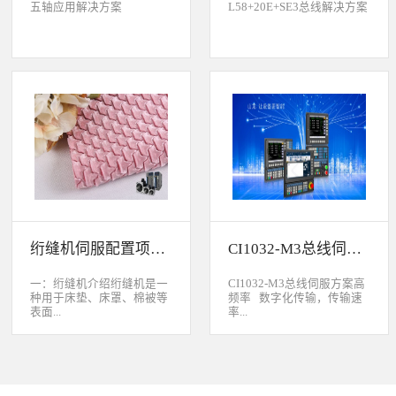
五轴应用解决方案
L58+20E+SE3总线解决方案
绗缝机伺服配置项目介绍
CI1032-M3总线伺服方案
一：绗缝机介绍绗缝机是一
CI1032-M3总线伺服方案高
种用于床垫、床罩、棉被等
频率 数字化传输，传输速
表面...
率...
缝制线形图案的纺织机械。
大于脉冲传输的500KHz，
用于被子缝制成型的绗缝机
避免出现超频而丢脉冲的引
按照针数和缝制图形的多好
起的走位。绝对值 标配绝