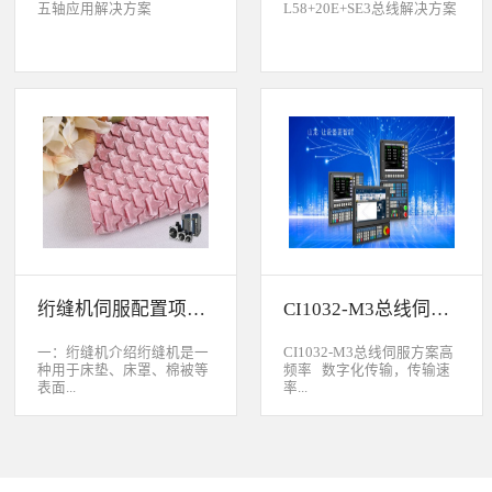
五轴应用解决方案
L58+20E+SE3总线解决方案
绗缝机伺服配置项目介绍
CI1032-M3总线伺服方案
一：绗缝机介绍绗缝机是一
CI1032-M3总线伺服方案高
种用于床垫、床罩、棉被等
频率 数字化传输，传输速
表面...
率...
缝制线形图案的纺织机械。
大于脉冲传输的500KHz，
用于被子缝制成型的绗缝机
避免出现超频而丢脉冲的引
按照针数和缝制图形的多好
起的走位。绝对值 标配绝