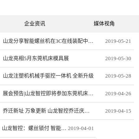
可分为直绗机和电脑绗缝机
对值功能，自动读取电机位
两类。直绗机通常是7针、9
置，无需原点开关，断电前
针、11针三种，这种缝被机
后加工零误差，无轨迹接
只能缝制直线；电脑绗缝机
痕，通 讯编码器更适
为单针设计，采用电脑可视
合远距离的电机控制。网线
企业资讯
媒体视角
化界面控制机器移动实现花
式接线 减少前期接线、制
型的缝制。我们主要介绍电
线时间，节约安装时间；总
脑绗缝机。二：绗缝机原理
线使电控柜布线更简洁、美
绗缝机是以XY—Z型运动的
观。分期保护 可以实现系
山龙分享智能螺丝机在3C在线装配中的应用
2019
-
05
-
21
系统。XY轴控制机头的运
统+伺服同时锁机，独有防
动，Z轴控制机头的绗缝。
拆卸功能，有效杜绝拖款。
（1）Z轴方向运动——绗缝
调试简单 系统上在线读取
山龙亮相5月东莞机床模具展
2019
-
05
-
30
针上下的运动。（两个伺
伺服参数，一键设置下发，
服）（2）X轴方向运动——
无需对伺服逐一调试。高响
绗缝机的机头左右运动。
应 总线的传输理论值为脉
（一个伺服）（3）Y轴方向
冲100倍，多个轴联动加工
山龙注塑机机械手驱控一体机 全新升级
2019
-
05
-
28
运动——绗缝机的机头前后
时，能有效避免因响应速率
运动。（一个伺服）其中Z
问题而导致的加 工不
轴是要两个伺服来配合完
协调、整体效果变形等。快
展会预告|山龙智控即将参加东莞机床模具展
2019
-
04
-
26
成，伺服Z1：控制绗缝针上
速 MECHATROLINK III总
下运动。伺服Z2：控制梭，
线最高波特率100Mbps，传
实时跟随针。此伺服完全自
送周期31μs, 1.8KHz的速度
动跟随不用电脑系统控制。
响应频率，位 置速度指
乔迁新址 万象更新 山龙智控乔迁庆典隆重举行
2019
-
04
-
15
所以电脑是三轴系统，但却
令整定时间可达2ms以下。
控制着4个伺服。Z轴主要工
精准 23位绝对值编码器，
艺是：在500-2800针/分的
分辨率达23Bit。
山龙智控：螺丝锁付 智能升级
2019
-
04
-
01
速度下，保证针始终能插入
梭孔里三：Z轴的工艺介绍