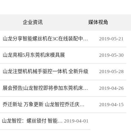
可分为直绗机和电脑绗缝机
对值功能，自动读取电机位
两类。直绗机通常是7针、9
置，无需原点开关，断电前
针、11针三种，这种缝被机
后加工零误差，无轨迹接
只能缝制直线；电脑绗缝机
痕，通 讯编码器更适
为单针设计，采用电脑可视
合远距离的电机控制。网线
企业资讯
媒体视角
化界面控制机器移动实现花
式接线 减少前期接线、制
型的缝制。我们主要介绍电
线时间，节约安装时间；总
脑绗缝机。二：绗缝机原理
线使电控柜布线更简洁、美
绗缝机是以XY—Z型运动的
观。分期保护 可以实现系
山龙分享智能螺丝机在3C在线装配中的应用
2019
-
05
-
21
系统。XY轴控制机头的运
统+伺服同时锁机，独有防
动，Z轴控制机头的绗缝。
拆卸功能，有效杜绝拖款。
（1）Z轴方向运动——绗缝
调试简单 系统上在线读取
山龙亮相5月东莞机床模具展
2019
-
05
-
30
针上下的运动。（两个伺
伺服参数，一键设置下发，
服）（2）X轴方向运动——
无需对伺服逐一调试。高响
绗缝机的机头左右运动。
应 总线的传输理论值为脉
（一个伺服）（3）Y轴方向
冲100倍，多个轴联动加工
山龙注塑机机械手驱控一体机 全新升级
2019
-
05
-
28
运动——绗缝机的机头前后
时，能有效避免因响应速率
运动。（一个伺服）其中Z
问题而导致的加 工不
轴是要两个伺服来配合完
协调、整体效果变形等。快
展会预告|山龙智控即将参加东莞机床模具展
2019
-
04
-
26
成，伺服Z1：控制绗缝针上
速 MECHATROLINK III总
下运动。伺服Z2：控制梭，
线最高波特率100Mbps，传
实时跟随针。此伺服完全自
送周期31μs, 1.8KHz的速度
动跟随不用电脑系统控制。
响应频率，位 置速度指
乔迁新址 万象更新 山龙智控乔迁庆典隆重举行
2019
-
04
-
15
所以电脑是三轴系统，但却
令整定时间可达2ms以下。
控制着4个伺服。Z轴主要工
精准 23位绝对值编码器，
艺是：在500-2800针/分的
分辨率达23Bit。
山龙智控：螺丝锁付 智能升级
2019
-
04
-
01
速度下，保证针始终能插入
梭孔里三：Z轴的工艺介绍