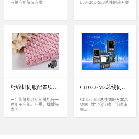
五轴应用解决方案
L58+20E+SE3总线解决方案
绗缝机伺服配置项目介绍
CI1032-M3总线伺服方案
一：绗缝机介绍绗缝机是一
CI1032-M3总线伺服方案高
种用于床垫、床罩、棉被等
频率 数字化传输，传输速
表面...
率...
缝制线形图案的纺织机械。
大于脉冲传输的500KHz，
用于被子缝制成型的绗缝机
避免出现超频而丢脉冲的引
按照针数和缝制图形的多好
起的走位。绝对值 标配绝