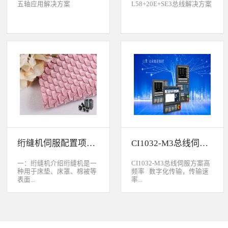
五轴应用解决方案
L58+20E+SE3总线解决方案
绗缝机伺服配置项目介绍
CI1032-M3总线伺服方案
一：绗缝机介绍绗缝机是一
CI1032-M3总线伺服方案高
种用于床垫、床罩、棉被等
频率 数字化传输，传输速
表面...
率...
缝制线形图案的纺织机械。
大于脉冲传输的500KHz，
用于被子缝制成型的绗缝机
避免出现超频而丢脉冲的引
按照针数和缝制图形的多好
起的走位。绝对值 标配绝