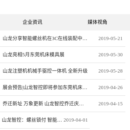
可分为直绗机和电脑绗缝机
对值功能，自动读取电机位
两类。直绗机通常是7针、9
置，无需原点开关，断电前
针、11针三种，这种缝被机
后加工零误差，无轨迹接
只能缝制直线；电脑绗缝机
痕，通 讯编码器更适
为单针设计，采用电脑可视
合远距离的电机控制。网线
企业资讯
媒体视角
化界面控制机器移动实现花
式接线 减少前期接线、制
型的缝制。我们主要介绍电
线时间，节约安装时间；总
脑绗缝机。二：绗缝机原理
线使电控柜布线更简洁、美
绗缝机是以XY—Z型运动的
观。分期保护 可以实现系
山龙分享智能螺丝机在3C在线装配中的应用
2019
-
05
-
21
系统。XY轴控制机头的运
统+伺服同时锁机，独有防
动，Z轴控制机头的绗缝。
拆卸功能，有效杜绝拖款。
（1）Z轴方向运动——绗缝
调试简单 系统上在线读取
山龙亮相5月东莞机床模具展
2019
-
05
-
30
针上下的运动。（两个伺
伺服参数，一键设置下发，
服）（2）X轴方向运动——
无需对伺服逐一调试。高响
绗缝机的机头左右运动。
应 总线的传输理论值为脉
（一个伺服）（3）Y轴方向
冲100倍，多个轴联动加工
山龙注塑机机械手驱控一体机 全新升级
2019
-
05
-
28
运动——绗缝机的机头前后
时，能有效避免因响应速率
运动。（一个伺服）其中Z
问题而导致的加 工不
轴是要两个伺服来配合完
协调、整体效果变形等。快
展会预告|山龙智控即将参加东莞机床模具展
2019
-
04
-
26
成，伺服Z1：控制绗缝针上
速 MECHATROLINK III总
下运动。伺服Z2：控制梭，
线最高波特率100Mbps，传
实时跟随针。此伺服完全自
送周期31μs, 1.8KHz的速度
动跟随不用电脑系统控制。
响应频率，位 置速度指
乔迁新址 万象更新 山龙智控乔迁庆典隆重举行
2019
-
04
-
15
所以电脑是三轴系统，但却
令整定时间可达2ms以下。
控制着4个伺服。Z轴主要工
精准 23位绝对值编码器，
艺是：在500-2800针/分的
分辨率达23Bit。
山龙智控：螺丝锁付 智能升级
2019
-
04
-
01
速度下，保证针始终能插入
梭孔里三：Z轴的工艺介绍