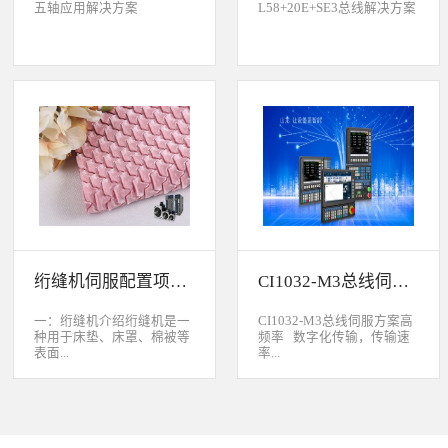
五轴应用解决方案
L58+20E+SE3总线解决方案
绗缝机伺服配置项目介绍
CI1032-M3总线伺服方案
一：绗缝机介绍绗缝机是一
CI1032-M3总线伺服方案高
种用于床垫、床罩、棉被等
频率 数字化传输，传输速
表面...
率...
缝制线形图案的纺织机械。
大于脉冲传输的500KHz，
用于被子缝制成型的绗缝机
避免出现超频而丢脉冲的引
按照针数和缝制图形的多好
起的走位。绝对值 标配绝