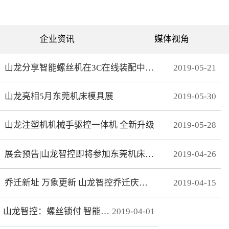
可分为直绗机和电脑绗缝机
对值功能，自动读取电机位
两类。直绗机通常是7针、9
置，无需原点开关，断电前
针、11针三种，这种缝被机
后加工零误差，无轨迹接
只能缝制直线；电脑绗缝机
痕，通 讯编码器更适
为单针设计，采用电脑可视
合远距离的电机控制。网线
企业资讯
媒体视角
化界面控制机器移动实现花
式接线 减少前期接线、制
型的缝制。我们主要介绍电
线时间，节约安装时间；总
脑绗缝机。二：绗缝机原理
线使电控柜布线更简洁、美
绗缝机是以XY—Z型运动的
观。分期保护 可以实现系
山龙分享智能螺丝机在3C在线装配中的应用
2019
-
05
-
21
系统。XY轴控制机头的运
统+伺服同时锁机，独有防
动，Z轴控制机头的绗缝。
拆卸功能，有效杜绝拖款。
（1）Z轴方向运动——绗缝
调试简单 系统上在线读取
山龙亮相5月东莞机床模具展
2019
-
05
-
30
针上下的运动。（两个伺
伺服参数，一键设置下发，
服）（2）X轴方向运动——
无需对伺服逐一调试。高响
绗缝机的机头左右运动。
应 总线的传输理论值为脉
（一个伺服）（3）Y轴方向
冲100倍，多个轴联动加工
山龙注塑机机械手驱控一体机 全新升级
2019
-
05
-
28
运动——绗缝机的机头前后
时，能有效避免因响应速率
运动。（一个伺服）其中Z
问题而导致的加 工不
轴是要两个伺服来配合完
协调、整体效果变形等。快
展会预告|山龙智控即将参加东莞机床模具展
2019
-
04
-
26
成，伺服Z1：控制绗缝针上
速 MECHATROLINK III总
下运动。伺服Z2：控制梭，
线最高波特率100Mbps，传
实时跟随针。此伺服完全自
送周期31μs, 1.8KHz的速度
动跟随不用电脑系统控制。
响应频率，位 置速度指
乔迁新址 万象更新 山龙智控乔迁庆典隆重举行
2019
-
04
-
15
所以电脑是三轴系统，但却
令整定时间可达2ms以下。
控制着4个伺服。Z轴主要工
精准 23位绝对值编码器，
艺是：在500-2800针/分的
分辨率达23Bit。
山龙智控：螺丝锁付 智能升级
2019
-
04
-
01
速度下，保证针始终能插入
梭孔里三：Z轴的工艺介绍