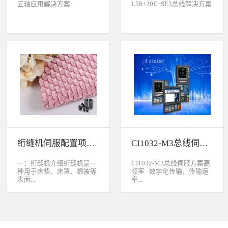
五轴应用解决方案
L58+20E+SE3总线解决方案
绗缝机伺服配置项目介绍
CI1032-M3总线伺服方案
一：绗缝机介绍绗缝机是一
CI1032-M3总线伺服方案高
种用于床垫、床罩、棉被等
频率 数字化传输，传输速
表面...
率...
缝制线形图案的纺织机械。
大于脉冲传输的500KHz，
用于被子缝制成型的绗缝机
避免出现超频而丢脉冲的引
按照针数和缝制图形的多好
起的走位。绝对值 标配绝