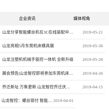
可分为直绗机和电脑绗缝机
对值功能，自动读取电机位
两类。直绗机通常是7针、9
置，无需原点开关，断电前
针、11针三种，这种缝被机
后加工零误差，无轨迹接
只能缝制直线；电脑绗缝机
痕，通 讯编码器更适
为单针设计，采用电脑可视
合远距离的电机控制。网线
企业资讯
媒体视角
化界面控制机器移动实现花
式接线 减少前期接线、制
型的缝制。我们主要介绍电
线时间，节约安装时间；总
脑绗缝机。二：绗缝机原理
线使电控柜布线更简洁、美
绗缝机是以XY—Z型运动的
观。分期保护 可以实现系
山龙分享智能螺丝机在3C在线装配中的应用
2019
-
05
-
21
系统。XY轴控制机头的运
统+伺服同时锁机，独有防
动，Z轴控制机头的绗缝。
拆卸功能，有效杜绝拖款。
（1）Z轴方向运动——绗缝
调试简单 系统上在线读取
山龙亮相5月东莞机床模具展
2019
-
05
-
30
针上下的运动。（两个伺
伺服参数，一键设置下发，
服）（2）X轴方向运动——
无需对伺服逐一调试。高响
绗缝机的机头左右运动。
应 总线的传输理论值为脉
（一个伺服）（3）Y轴方向
冲100倍，多个轴联动加工
山龙注塑机机械手驱控一体机 全新升级
2019
-
05
-
28
运动——绗缝机的机头前后
时，能有效避免因响应速率
运动。（一个伺服）其中Z
问题而导致的加 工不
轴是要两个伺服来配合完
协调、整体效果变形等。快
展会预告|山龙智控即将参加东莞机床模具展
2019
-
04
-
26
成，伺服Z1：控制绗缝针上
速 MECHATROLINK III总
下运动。伺服Z2：控制梭，
线最高波特率100Mbps，传
实时跟随针。此伺服完全自
送周期31μs, 1.8KHz的速度
动跟随不用电脑系统控制。
响应频率，位 置速度指
乔迁新址 万象更新 山龙智控乔迁庆典隆重举行
2019
-
04
-
15
所以电脑是三轴系统，但却
令整定时间可达2ms以下。
控制着4个伺服。Z轴主要工
精准 23位绝对值编码器，
艺是：在500-2800针/分的
分辨率达23Bit。
山龙智控：螺丝锁付 智能升级
2019
-
04
-
01
速度下，保证针始终能插入
梭孔里三：Z轴的工艺介绍