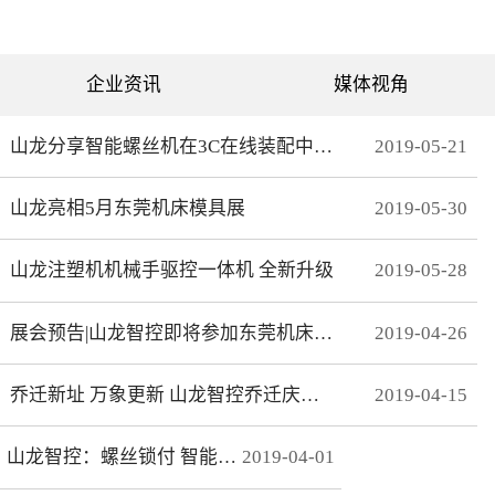
可分为直绗机和电脑绗缝机
对值功能，自动读取电机位
两类。直绗机通常是7针、9
置，无需原点开关，断电前
针、11针三种，这种缝被机
后加工零误差，无轨迹接
只能缝制直线；电脑绗缝机
痕，通 讯编码器更适
为单针设计，采用电脑可视
合远距离的电机控制。网线
企业资讯
媒体视角
化界面控制机器移动实现花
式接线 减少前期接线、制
型的缝制。我们主要介绍电
线时间，节约安装时间；总
脑绗缝机。二：绗缝机原理
线使电控柜布线更简洁、美
绗缝机是以XY—Z型运动的
观。分期保护 可以实现系
山龙分享智能螺丝机在3C在线装配中的应用
2019
-
05
-
21
系统。XY轴控制机头的运
统+伺服同时锁机，独有防
动，Z轴控制机头的绗缝。
拆卸功能，有效杜绝拖款。
（1）Z轴方向运动——绗缝
调试简单 系统上在线读取
山龙亮相5月东莞机床模具展
2019
-
05
-
30
针上下的运动。（两个伺
伺服参数，一键设置下发，
服）（2）X轴方向运动——
无需对伺服逐一调试。高响
绗缝机的机头左右运动。
应 总线的传输理论值为脉
（一个伺服）（3）Y轴方向
冲100倍，多个轴联动加工
山龙注塑机机械手驱控一体机 全新升级
2019
-
05
-
28
运动——绗缝机的机头前后
时，能有效避免因响应速率
运动。（一个伺服）其中Z
问题而导致的加 工不
轴是要两个伺服来配合完
协调、整体效果变形等。快
展会预告|山龙智控即将参加东莞机床模具展
2019
-
04
-
26
成，伺服Z1：控制绗缝针上
速 MECHATROLINK III总
下运动。伺服Z2：控制梭，
线最高波特率100Mbps，传
实时跟随针。此伺服完全自
送周期31μs, 1.8KHz的速度
动跟随不用电脑系统控制。
响应频率，位 置速度指
乔迁新址 万象更新 山龙智控乔迁庆典隆重举行
2019
-
04
-
15
所以电脑是三轴系统，但却
令整定时间可达2ms以下。
控制着4个伺服。Z轴主要工
精准 23位绝对值编码器，
艺是：在500-2800针/分的
分辨率达23Bit。
山龙智控：螺丝锁付 智能升级
2019
-
04
-
01
速度下，保证针始终能插入
梭孔里三：Z轴的工艺介绍