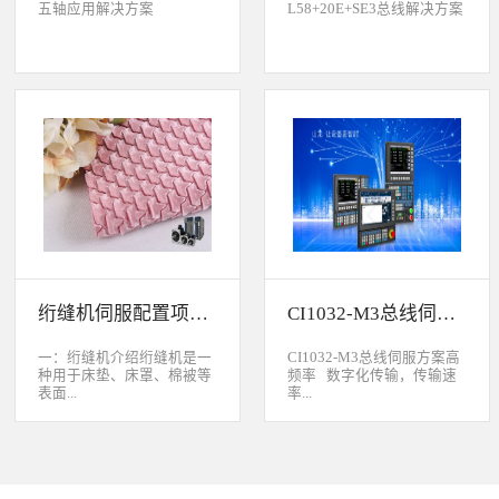
五轴应用解决方案
L58+20E+SE3总线解决方案
绗缝机伺服配置项目介绍
CI1032-M3总线伺服方案
一：绗缝机介绍绗缝机是一
CI1032-M3总线伺服方案高
种用于床垫、床罩、棉被等
频率 数字化传输，传输速
表面...
率...
缝制线形图案的纺织机械。
大于脉冲传输的500KHz，
用于被子缝制成型的绗缝机
避免出现超频而丢脉冲的引
按照针数和缝制图形的多好
起的走位。绝对值 标配绝