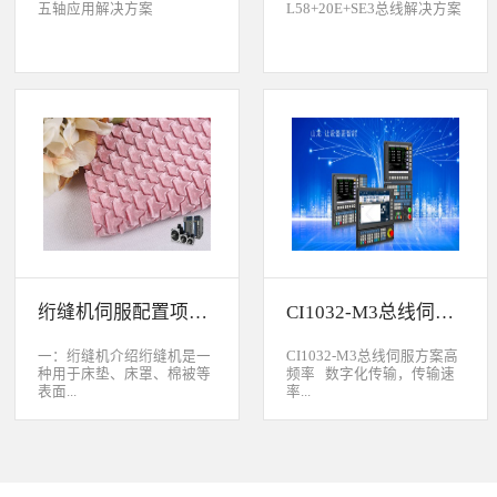
五轴应用解决方案
L58+20E+SE3总线解决方案
绗缝机伺服配置项目介绍
CI1032-M3总线伺服方案
一：绗缝机介绍绗缝机是一
CI1032-M3总线伺服方案高
种用于床垫、床罩、棉被等
频率 数字化传输，传输速
表面...
率...
缝制线形图案的纺织机械。
大于脉冲传输的500KHz，
用于被子缝制成型的绗缝机
避免出现超频而丢脉冲的引
按照针数和缝制图形的多好
起的走位。绝对值 标配绝