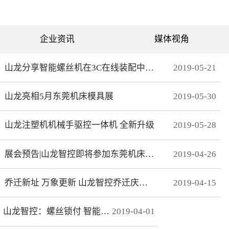
可分为直绗机和电脑绗缝机
对值功能，自动读取电机位
两类。直绗机通常是7针、9
置，无需原点开关，断电前
针、11针三种，这种缝被机
后加工零误差，无轨迹接
只能缝制直线；电脑绗缝机
痕，通 讯编码器更适
为单针设计，采用电脑可视
合远距离的电机控制。网线
企业资讯
媒体视角
化界面控制机器移动实现花
式接线 减少前期接线、制
型的缝制。我们主要介绍电
线时间，节约安装时间；总
脑绗缝机。二：绗缝机原理
线使电控柜布线更简洁、美
绗缝机是以XY—Z型运动的
观。分期保护 可以实现系
山龙分享智能螺丝机在3C在线装配中的应用
2019
-
05
-
21
系统。XY轴控制机头的运
统+伺服同时锁机，独有防
动，Z轴控制机头的绗缝。
拆卸功能，有效杜绝拖款。
（1）Z轴方向运动——绗缝
调试简单 系统上在线读取
山龙亮相5月东莞机床模具展
2019
-
05
-
30
针上下的运动。（两个伺
伺服参数，一键设置下发，
服）（2）X轴方向运动——
无需对伺服逐一调试。高响
绗缝机的机头左右运动。
应 总线的传输理论值为脉
（一个伺服）（3）Y轴方向
冲100倍，多个轴联动加工
山龙注塑机机械手驱控一体机 全新升级
2019
-
05
-
28
运动——绗缝机的机头前后
时，能有效避免因响应速率
运动。（一个伺服）其中Z
问题而导致的加 工不
轴是要两个伺服来配合完
协调、整体效果变形等。快
展会预告|山龙智控即将参加东莞机床模具展
2019
-
04
-
26
成，伺服Z1：控制绗缝针上
速 MECHATROLINK III总
下运动。伺服Z2：控制梭，
线最高波特率100Mbps，传
实时跟随针。此伺服完全自
送周期31μs, 1.8KHz的速度
动跟随不用电脑系统控制。
响应频率，位 置速度指
乔迁新址 万象更新 山龙智控乔迁庆典隆重举行
2019
-
04
-
15
所以电脑是三轴系统，但却
令整定时间可达2ms以下。
控制着4个伺服。Z轴主要工
精准 23位绝对值编码器，
艺是：在500-2800针/分的
分辨率达23Bit。
山龙智控：螺丝锁付 智能升级
2019
-
04
-
01
速度下，保证针始终能插入
梭孔里三：Z轴的工艺介绍